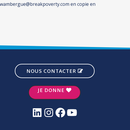
vec cwambergue@breakpoverty.com en copie en
NOUS CONTACTER
JE DONNE
LinkedIn
Instagram
Facebook
YouTube