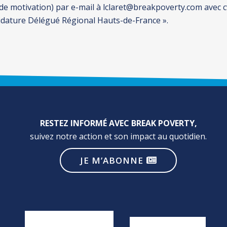
re de motivation) par e-mail à lclaret@breakpoverty.com a
didature Délégué Régional Hauts-de-France ».
RESTEZ INFORMÉ AVEC BREAK POVERTY,
suivez notre action et son impact au quotidien.
JE M’ABONNE