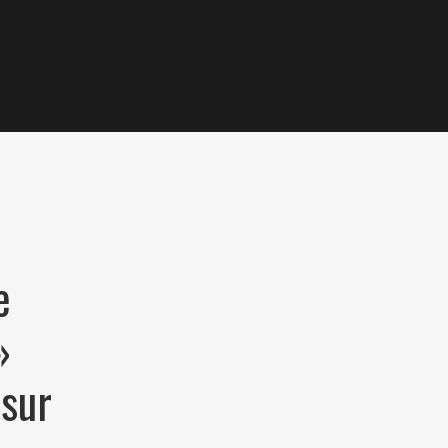
e
»
 sur