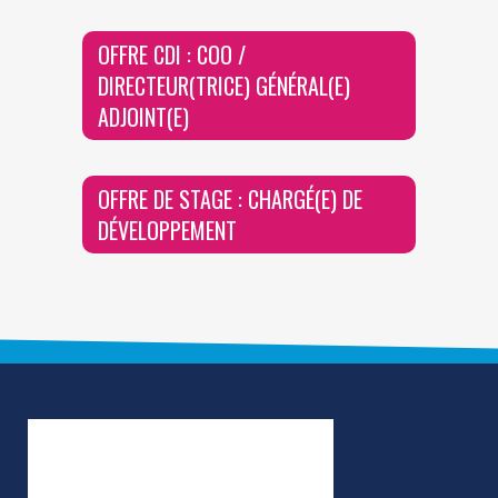
OFFRE CDI : COO /
DIRECTEUR(TRICE) GÉNÉRAL(E)
ADJOINT(E)
OFFRE DE STAGE : CHARGÉ(E) DE
DÉVELOPPEMENT