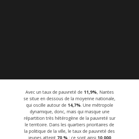
Avec un taux de pauvreté de
11,9%
, Nantes
se situe en dessous de la moyenne nationale,
qui oscille autour de
14,7%
. Une métropole
dynamique, donc, mais qui masque une
répartition très hétérogène de la pauvreté sur
le territoire. Dans les quartiers prioritaires de
la politique de la ville, le taux de pauvreté des
jeunes atteint
70 %
: ce sont ainsi
10 000